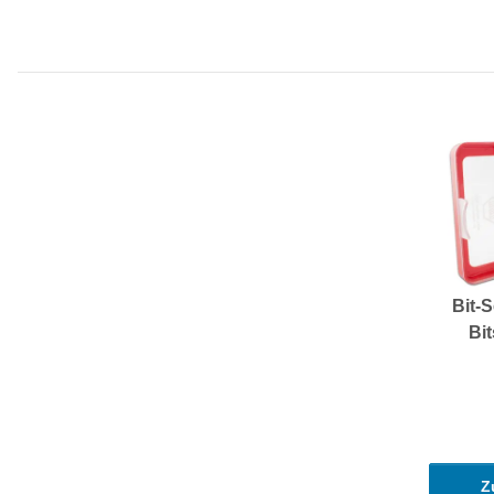
Bit-S
Bit
Z