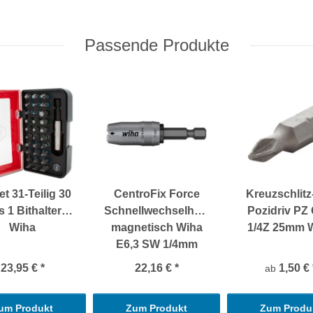
Passende Produkte
et 31-Teilig 30
CentroFix Force
Kreuzschlitz
s 1 Bithalter
Schnellwechselhalter
Pozidriv PZ 
Wiha
magnetisch Wiha
1/4Z 25mm 
E6,3 SW 1/4mm
23,95 €
*
22,16 €
*
1,50 €
ab
um Produkt
Zum Produkt
Zum Produ