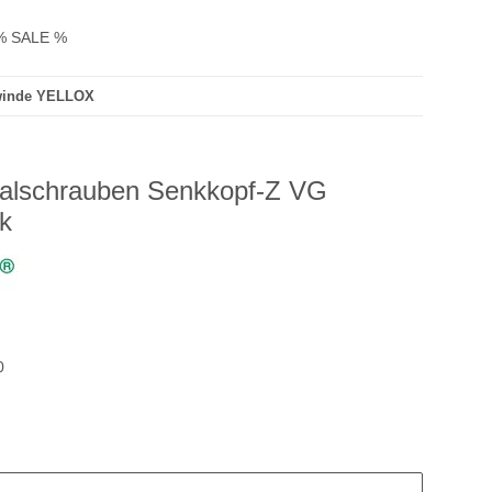
% SALE %
ewinde YELLOX
alschrauben Senkkopf-Z VG
k
0