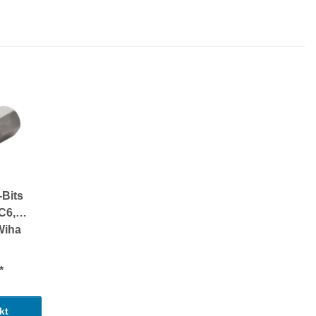
-Bits
C6,3
Wiha
*
kt