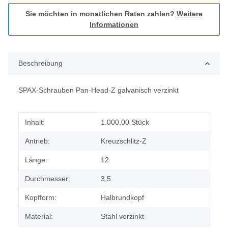
Sie möchten in monatlichen Raten zahlen?
Weitere
Informationen
Beschreibung
SPAX-Schrauben Pan-Head-Z galvanisch verzinkt
Produkteigenschaft
Wert
Inhalt:
1.000,00 Stück
Antrieb:
Kreuzschlitz-Z
Länge:
12
Durchmesser:
3,5
Kopfform:
Halbrundkopf
Material:
Stahl verzinkt