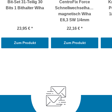
Bit-Set 31-Teilig 30
CentroFix Force
K
Bits 1 Bithalter Wiha
Schnellwechselhalter
P
magnetisch Wiha
1
E6,3 SW 1/4mm
23,95 €
*
22,16 €
*
Zum Produkt
Zum Produkt