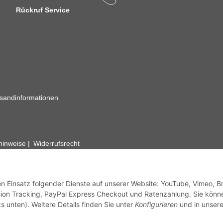
Rückruf Service
sandinformationen
zhinweise
Widerrufsrecht
rhafte Angaben vorbehalten. Wenn Sie Datenblätter oder spezielle tec
ervice. Abbildungen der Artikel können beispielhaft sein und vom Pr
den Einsatz folgender Dienste auf unserer Website: YouTube, Vimeo, B
ion Tracking, PayPal Express Checkout und Ratenzahlung. Sie könn
s unten). Weitere Details finden Sie unter
Konfigurieren
und in unsere