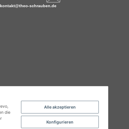
kontakt@theo-schrauben.de
hnische Eigenschaften benötigen, wenden Sie sich bitte an
odukt abweichen.
revo,
Alle akzeptieren
en die
r
Konfigurieren