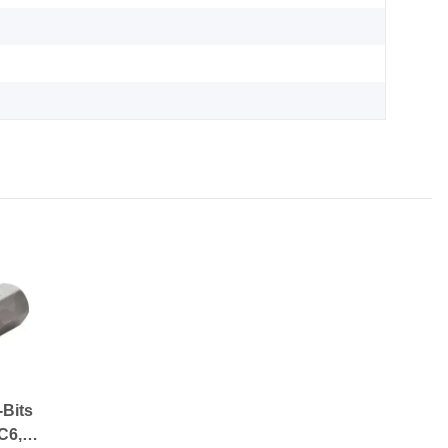
-Bits
C6,3