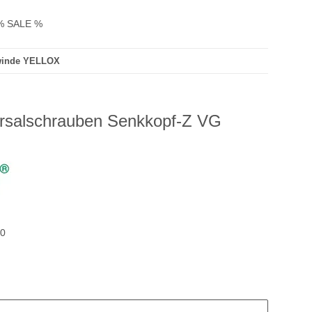
% SALE %
ewinde YELLOX
rsalschrauben Senkkopf-Z VG
00