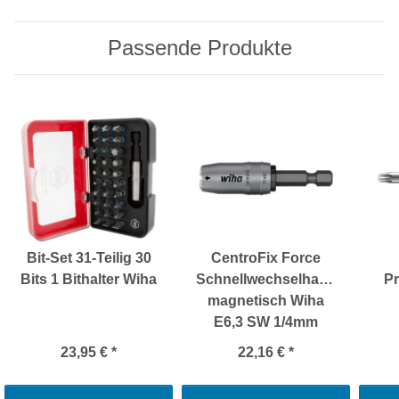
Passende Produkte
Bit-Set 31-Teilig 30
CentroFix Force
Bits 1 Bithalter Wiha
Schnellwechselhalter
Pr
magnetisch Wiha
E6,3 SW 1/4mm
23,95 €
*
22,16 €
*