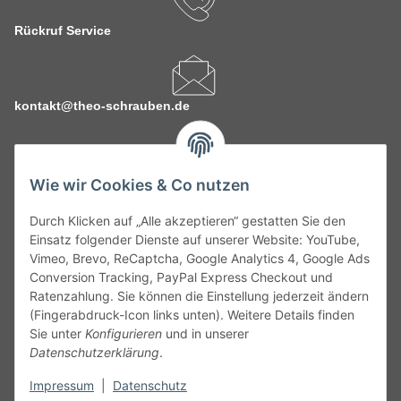
Rückruf Service
kontakt@theo-schrauben.de
Wie wir Cookies & Co nutzen
Durch Klicken auf „Alle akzeptieren“ gestatten Sie den
Service
Einsatz folgender Dienste auf unserer Website: YouTube,
Vimeo, Brevo, ReCaptcha, Google Analytics 4, Google Ads
Conversion Tracking, PayPal Express Checkout und
Gesetzliche Informationen
Ratenzahlung. Sie können die Einstellung jederzeit ändern
(Fingerabdruck-Icon links unten). Weitere Details finden
Alle technischen Angaben ohne Gewähr. Irrtümer und fehlerhafte
Sie unter
Konfigurieren
und in unserer
Angaben vorbehalten. Wenn Sie Datenblätter oder spezielle
Datenschutzerklärung
.
technische Eigenschaften benötigen, wenden Sie sich bitte an
Impressum
|
Datenschutz
unseren Kundenservice. Abbildungen der Artikel können