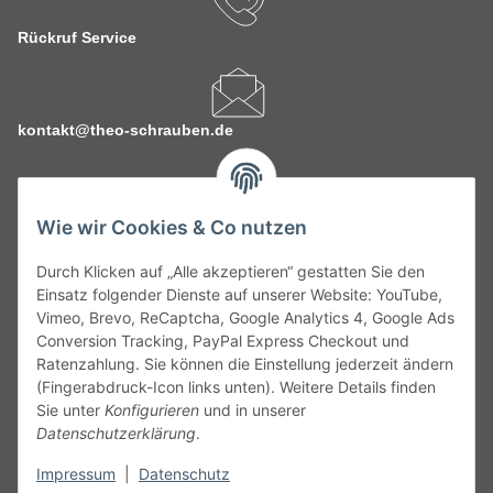
Rückruf Service
kontakt@theo-schrauben.de
Wie wir Cookies & Co nutzen
Durch Klicken auf „Alle akzeptieren“ gestatten Sie den
Service
Einsatz folgender Dienste auf unserer Website: YouTube,
Vimeo, Brevo, ReCaptcha, Google Analytics 4, Google Ads
Conversion Tracking, PayPal Express Checkout und
Gesetzliche Informationen
Ratenzahlung. Sie können die Einstellung jederzeit ändern
(Fingerabdruck-Icon links unten). Weitere Details finden
Alle technischen Angaben ohne Gewähr. Irrtümer und fehlerhafte
Sie unter
Konfigurieren
und in unserer
Angaben vorbehalten. Wenn Sie Datenblätter oder spezielle
Datenschutzerklärung
.
technische Eigenschaften benötigen, wenden Sie sich bitte an
Impressum
|
Datenschutz
unseren Kundenservice. Abbildungen der Artikel können