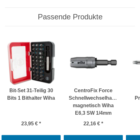
Passende Produkte
Bit-Set 31-Teilig 30
CentroFix Force
Bits 1 Bithalter Wiha
Schnellwechselhalter
Pr
magnetisch Wiha
E6,3 SW 1/4mm
23,95 €
*
22,16 €
*