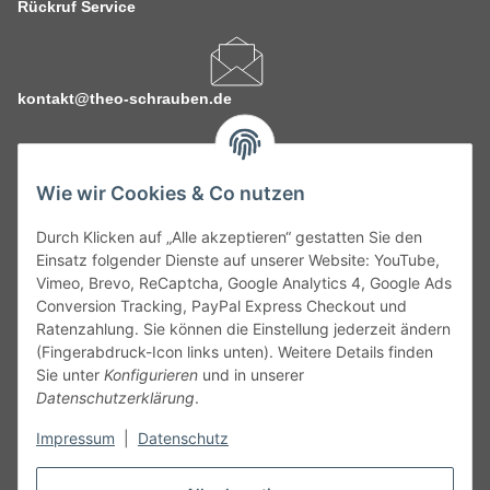
Rückruf Service
kontakt@theo-schrauben.de
Wie wir Cookies & Co nutzen
Durch Klicken auf „Alle akzeptieren“ gestatten Sie den
Service
Einsatz folgender Dienste auf unserer Website: YouTube,
Vimeo, Brevo, ReCaptcha, Google Analytics 4, Google Ads
Conversion Tracking, PayPal Express Checkout und
Gesetzliche Informationen
Ratenzahlung. Sie können die Einstellung jederzeit ändern
(Fingerabdruck-Icon links unten). Weitere Details finden
Alle technischen Angaben ohne Gewähr. Irrtümer und fehlerhafte
Sie unter
Konfigurieren
und in unserer
Angaben vorbehalten. Wenn Sie Datenblätter oder spezielle
Datenschutzerklärung
.
technische Eigenschaften benötigen, wenden Sie sich bitte an
Impressum
|
Datenschutz
unseren Kundenservice. Abbildungen der Artikel können
beispielhaft sein und vom Produkt abweichen.