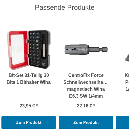
Passende Produkte
Bit-Set 31-Teilig 30
CentroFix Force
K
Bits 1 Bithalter Wiha
Schnellwechselhalter
P
magnetisch Wiha
1
E6,3 SW 1/4mm
23,95 €
*
22,16 €
*
Zum Produkt
Zum Produkt