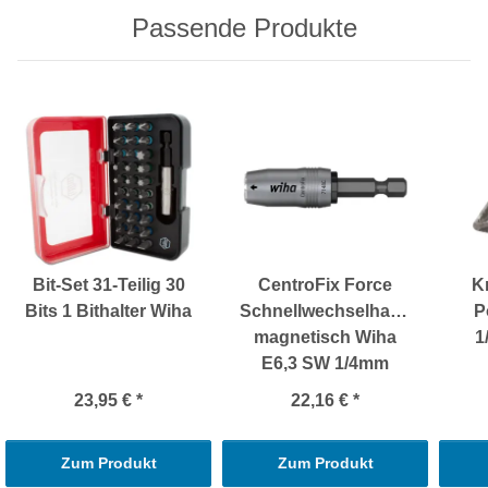
Passende Produkte
Bit-Set 31-Teilig 30
CentroFix Force
K
Bits 1 Bithalter Wiha
Schnellwechselhalter
P
magnetisch Wiha
1
E6,3 SW 1/4mm
23,95 €
*
22,16 €
*
Zum Produkt
Zum Produkt