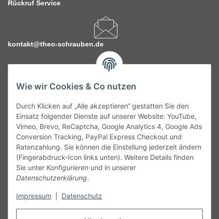
Rückruf Service
kontakt@theo-schrauben.de
Wie wir Cookies & Co nutzen
Durch Klicken auf „Alle akzeptieren“ gestatten Sie den
Service
Einsatz folgender Dienste auf unserer Website: YouTube,
Vimeo, Brevo, ReCaptcha, Google Analytics 4, Google Ads
Conversion Tracking, PayPal Express Checkout und
Gesetzliche Informationen
Ratenzahlung. Sie können die Einstellung jederzeit ändern
(Fingerabdruck-Icon links unten). Weitere Details finden
Alle technischen Angaben ohne Gewähr. Irrtümer und fehlerhafte
Sie unter
Konfigurieren
und in unserer
Angaben vorbehalten. Wenn Sie Datenblätter oder spezielle
Datenschutzerklärung
.
technische Eigenschaften benötigen, wenden Sie sich bitte an
Impressum
|
Datenschutz
unseren Kundenservice. Abbildungen der Artikel können
beispielhaft sein und vom Produkt abweichen.