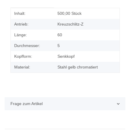
Produkteigenschaft
Wert
Inhalt:
500,00 Stück
Antrieb:
Kreuzschlitz-Z
Länge:
60
Durchmesser:
5
Kopfform:
Senkkopf
Material:
Stahl gelb chromatiert
Frage zum Artikel