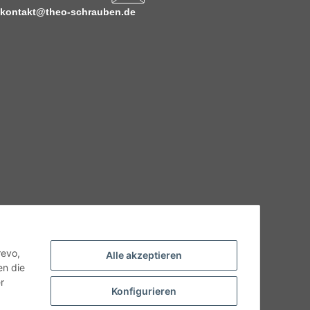
kontakt@theo-schrauben.de
hnische Eigenschaften benötigen, wenden Sie sich bitte an
odukt abweichen.
revo,
Alle akzeptieren
en die
r
Konfigurieren