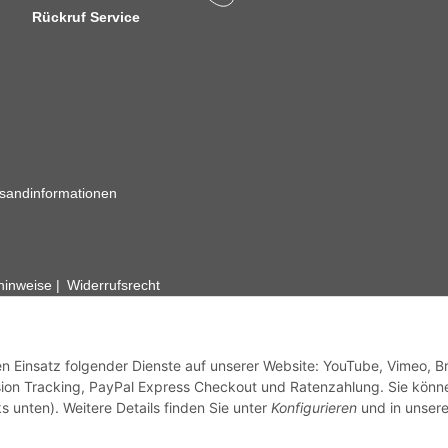
Rückruf Service
sandinformationen
zhinweise
Widerrufsrecht
rhafte Angaben vorbehalten. Wenn Sie Datenblätter oder spezielle tec
ervice. Abbildungen der Artikel können beispielhaft sein und vom Pr
den Einsatz folgender Dienste auf unserer Website: YouTube, Vimeo, B
ion Tracking, PayPal Express Checkout und Ratenzahlung. Sie könn
s unten). Weitere Details finden Sie unter
Konfigurieren
und in unsere