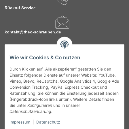
Rückruf Service
kontakt@theo-schrauben.de
Wie wir Cookies & Co nutzen
Durch Klicken auf „Alle akzeptieren“ gestatten Sie den
Service
Einsatz folgender Dienste auf unserer Website: YouTube,
Vimeo, Brevo, ReCaptcha, Google Analytics 4, Google Ads
Conversion Tracking, PayPal Express Checkout und
Gesetzliche Informationen
Ratenzahlung. Sie können die Einstellung jederzeit ändern
(Fingerabdruck-Icon links unten). Weitere Details finden
Alle technischen Angaben ohne Gewähr. Irrtümer und fehlerhafte
Sie unter
Konfigurieren
und in unserer
Angaben vorbehalten. Wenn Sie Datenblätter oder spezielle
Datenschutzerklärung
.
technische Eigenschaften benötigen, wenden Sie sich bitte an
Impressum
|
Datenschutz
unseren Kundenservice. Abbildungen der Artikel können
beispielhaft sein und vom Produkt abweichen.