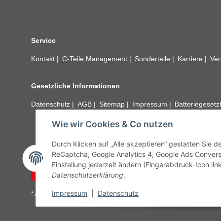
Service
Kontakt
C-Teile Management
Sonderteile
Karriere
Ver
Gesetzliche Informationen
Datenschutz
AGB
Sitemap
Impressum
Batteriegeset
Wie wir Cookies & Co nutzen
Alle technischen Angaben ohne Gewähr. Irrtümer und fehle
unseren Kundens
Durch Klicken auf „Alle akzeptieren“ gestatten Sie 
ReCaptcha, Google Analytics 4, Google Ads Convers
Einstellung jederzeit ändern (Fingerabdruck-Icon link
Vertrag widerrufen
Datenschutzerklärung
.
Impressum
|
Datenschutz
* Alle Preise inkl. gesetzlicher USt., zzgl.
Versand