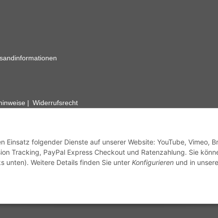
sandinformationen
zhinweise
Widerrufsrecht
rhafte Angaben vorbehalten. Wenn Sie Datenblätter oder spezielle tec
ervice. Abbildungen der Artikel können beispielhaft sein und vom Pr
den Einsatz folgender Dienste auf unserer Website: YouTube, Vimeo, B
ion Tracking, PayPal Express Checkout und Ratenzahlung. Sie könn
s unten). Weitere Details finden Sie unter
Konfigurieren
und in unsere