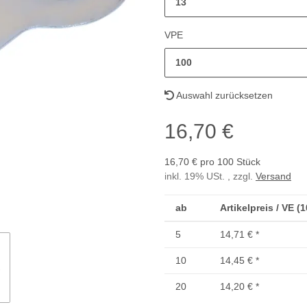
13
VPE
100
Auswahl zurücksetzen
16,70 €
16,70 € pro 100 Stück
inkl. 19% USt. , zzgl.
Versand
ab
Artikelpreis / VE (
5
14,71 €
*
10
14,45 €
*
20
14,20 €
*