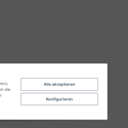
hnische Eigenschaften benötigen, wenden Sie sich bitte an
odukt abweichen.
revo,
Alle akzeptieren
en die
r
Konfigurieren