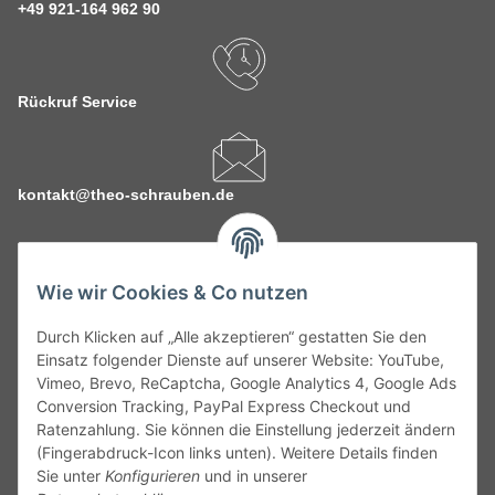
+49 921-164 962 90
Rückruf Service
kontakt@theo-schrauben.de
Wie wir Cookies & Co nutzen
Durch Klicken auf „Alle akzeptieren“ gestatten Sie den
Service
Einsatz folgender Dienste auf unserer Website: YouTube,
Vimeo, Brevo, ReCaptcha, Google Analytics 4, Google Ads
Conversion Tracking, PayPal Express Checkout und
Gesetzliche Informationen
Ratenzahlung. Sie können die Einstellung jederzeit ändern
(Fingerabdruck-Icon links unten). Weitere Details finden
Alle technischen Angaben ohne Gewähr. Irrtümer und fehlerhafte
Sie unter
Konfigurieren
und in unserer
Angaben vorbehalten. Wenn Sie Datenblätter oder spezielle