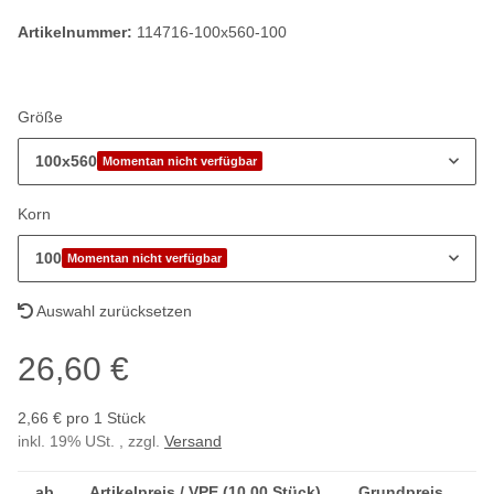
Artikelnummer:
114716-100x560-100
Größe
100x560
Momentan nicht verfügbar
Korn
100
Momentan nicht verfügbar
Auswahl zurücksetzen
26,60 €
2,66 € pro 1 Stück
inkl. 19% USt. , zzgl.
Versand
ab
Artikelpreis / VPE (10,00 Stück)
Grundpreis