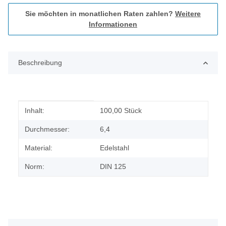
Sie möchten in monatlichen Raten zahlen?
Weitere
Informationen
Beschreibung
Produkteigenschaft
Wert
Inhalt:
100,00 Stück
Durchmesser:
6,4
Material:
Edelstahl
Norm:
DIN 125