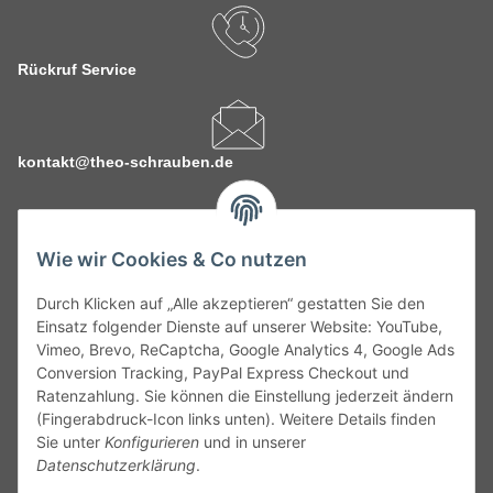
Rückruf Service
kontakt@theo-schrauben.de
Wie wir Cookies & Co nutzen
Durch Klicken auf „Alle akzeptieren“ gestatten Sie den
Service
Einsatz folgender Dienste auf unserer Website: YouTube,
Vimeo, Brevo, ReCaptcha, Google Analytics 4, Google Ads
Conversion Tracking, PayPal Express Checkout und
Gesetzliche Informationen
Ratenzahlung. Sie können die Einstellung jederzeit ändern
(Fingerabdruck-Icon links unten). Weitere Details finden
Alle technischen Angaben ohne Gewähr. Irrtümer und fehlerhafte
Sie unter
Konfigurieren
und in unserer
Angaben vorbehalten. Wenn Sie Datenblätter oder spezielle
Datenschutzerklärung
.
technische Eigenschaften benötigen, wenden Sie sich bitte an