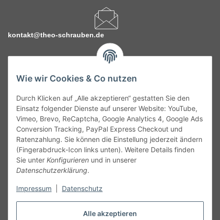
kontakt@theo-schrauben.de
Wie wir Cookies & Co nutzen
Durch Klicken auf „Alle akzeptieren“ gestatten Sie den
Service
Einsatz folgender Dienste auf unserer Website: YouTube,
Vimeo, Brevo, ReCaptcha, Google Analytics 4, Google Ads
Conversion Tracking, PayPal Express Checkout und
Gesetzliche Informationen
Ratenzahlung. Sie können die Einstellung jederzeit ändern
(Fingerabdruck-Icon links unten). Weitere Details finden
Alle technischen Angaben ohne Gewähr. Irrtümer und fehlerhafte
Sie unter
Konfigurieren
und in unserer
Angaben vorbehalten. Wenn Sie Datenblätter oder spezielle
Datenschutzerklärung
.
technische Eigenschaften benötigen, wenden Sie sich bitte an
unseren Kundenservice. Abbildungen der Artikel können
Impressum
|
Datenschutz
beispielhaft sein und vom Produkt abweichen.
Alle akzeptieren