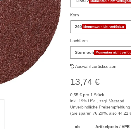
125x22
Momentan nicht verfügba
Korn
240
Momentan nicht verfügbar
Lochform
Sternloch
Momentan nicht verfü
Auswahl zurücksetzen
13,74 €
0,55 € pro 1 Stück
inkl. 19% USt. , zzgl.
Versand
Unverbindliche Preisempfehlung 
(Sie sparen
76.29%
, also
44,21 
ab
Artikelpreis / VPE