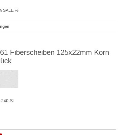
% SALE %
ungen
561 Fiberscheiben 125x22mm Korn
tück
-240-Sl