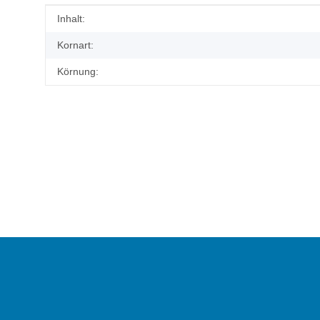
Produkteigenschaft
Wert
Inhalt:
Kornart:
Körnung: