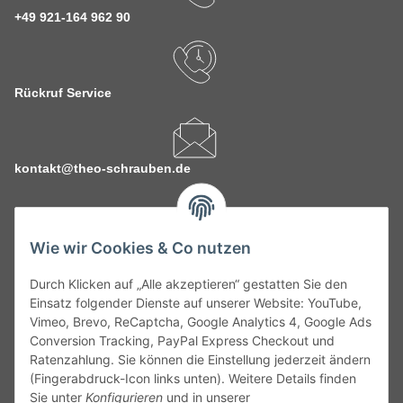
+49 921-164 962 90
Rückruf Service
kontakt@theo-schrauben.de
Wie wir Cookies & Co nutzen
Durch Klicken auf „Alle akzeptieren“ gestatten Sie den
Service
Einsatz folgender Dienste auf unserer Website: YouTube,
Vimeo, Brevo, ReCaptcha, Google Analytics 4, Google Ads
Conversion Tracking, PayPal Express Checkout und
Gesetzliche Informationen
Ratenzahlung. Sie können die Einstellung jederzeit ändern
(Fingerabdruck-Icon links unten). Weitere Details finden
Alle technischen Angaben ohne Gewähr. Irrtümer und fehlerhafte
Sie unter
Konfigurieren
und in unserer