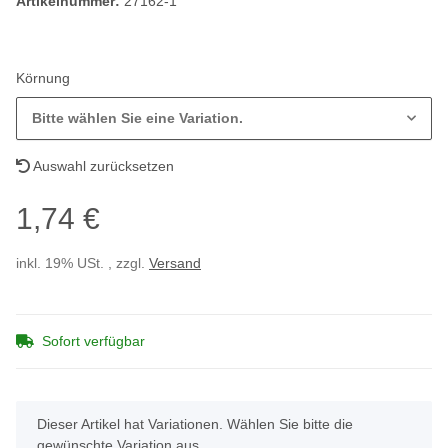
Artikelnummer:
27162-1
Körnung
Bitte wählen Sie eine Variation.
Auswahl zurücksetzen
1,74 €
inkl. 19% USt. , zzgl.
Versand
Sofort verfügbar
x
Dieser Artikel hat Variationen. Wählen Sie bitte die
gewünschte Variation aus.