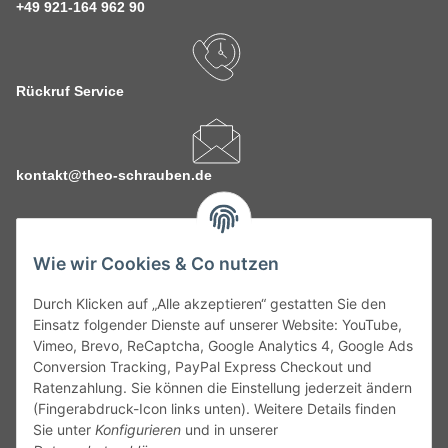
+49 921-164 962 90
Rückruf Service
kontakt@theo-schrauben.de
Wie wir Cookies & Co nutzen
Durch Klicken auf „Alle akzeptieren“ gestatten Sie den
Service
Einsatz folgender Dienste auf unserer Website: YouTube,
Vimeo, Brevo, ReCaptcha, Google Analytics 4, Google Ads
Conversion Tracking, PayPal Express Checkout und
Gesetzliche Informationen
Ratenzahlung. Sie können die Einstellung jederzeit ändern
(Fingerabdruck-Icon links unten). Weitere Details finden
Alle technischen Angaben ohne Gewähr. Irrtümer und fehlerhafte
Sie unter
Konfigurieren
und in unserer
Angaben vorbehalten. Wenn Sie Datenblätter oder spezielle