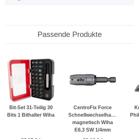
Passende Produkte
Bit-Set 31-Teilig 30
CentroFix Force
K
Bits 1 Bithalter Wiha
Schnellwechselhalter
Phi
magnetisch Wiha
E6,3 SW 1/4mm