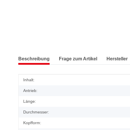
Beschreibung
Frage zum Artikel
Hersteller
Produkteigenschaft
Wert
Inhalt:
Antrieb:
Länge:
Durchmesser:
Kopfform: