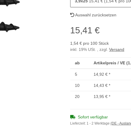
3,9x25
15,41 € (1,54 € pro 10
Auswahl zurücksetzen
15,41 €
1,54 € pro 100 Stück
inkl. 19% USt. , zzgl.
Versand
ab
Artikelpreis / VE (
5
14,92 €
*
10
14,43 €
*
20
13,95 €
*
Sofort verfügbar
Lieferzeit:
1 - 2 Werktage
(DE - Ausla