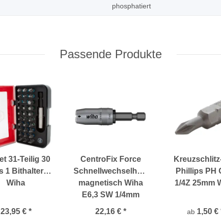
phosphatiert
Passende Produkte
et 31-Teilig 30
CentroFix Force
Kreuzschlitz
s 1 Bithalter
Schnellwechselhalter
Phillips PH 
Wiha
magnetisch Wiha
1/4Z 25mm 
E6,3 SW 1/4mm
23,95 €
*
22,16 €
*
1,50 €
ab