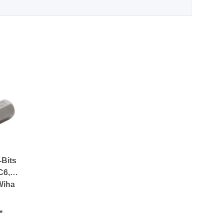
-Bits
C6,3
Wiha
*