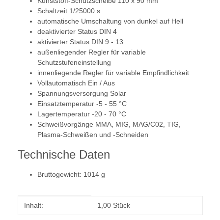
Kunststoff-Schutzscheibe 110 x 90 mm
Schaltzeit 1/25000 s
automatische Umschaltung von dunkel auf Hell
deaktivierter Status DIN 4
aktivierter Status DIN 9 - 13
außenliegender Regler für variable
Schutzstufeneinstellung
innenliegende Regler für variable Empfindlichkeit
Vollautomatisch Ein / Aus
Spannungsversorgung Solar
Einsatztemperatur -5 - 55 °C
Lagertemperatur -20 - 70 °C
Schweißvorgänge MMA, MIG, MAG/C02, TIG,
Plasma-Schweißen und -Schneiden
Technische Daten
Bruttogewicht: 1014 g
Produkteigenschaft
Wert
Inhalt:
1,00 Stück