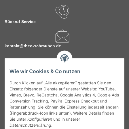
Rückruf Service
kontakt@theo-schrauben.de
Wie wir Cookies & Co nutzen
Durch Klicken auf „Alle akzeptieren“ gestatten Sie den
Service
Einsatz folgender Dienste auf unserer Website: YouTube,
Vimeo, Brevo, ReCaptcha, Google Analytics 4, Google Ads
Conversion Tracking, PayPal Express Checkout und
Gesetzliche Informationen
Ratenzahlung. Sie können die Einstellung jederzeit ändern
(Fingerabdruck-Icon links unten). Weitere Details finden
Alle technischen Angaben ohne Gewähr. Irrtümer und fehlerhafte
Sie unter
Konfigurieren
und in unserer
Angaben vorbehalten. Wenn Sie Datenblätter oder spezielle
Datenschutzerklärung
.