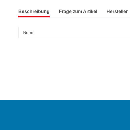
Beschreibung
Frage zum Artikel
Hersteller
Produkteigenschaft
Wert
Norm: