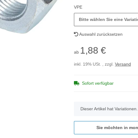
VPE
Bitte wählen Sie eine Variati
Auswahl zurücksetzen
1,88 €
ab
inkl. 19% USt. , zzgl.
Versand
Sofort verfügbar
x
Dieser Artikel hat Variationen
Sie möchten in mon