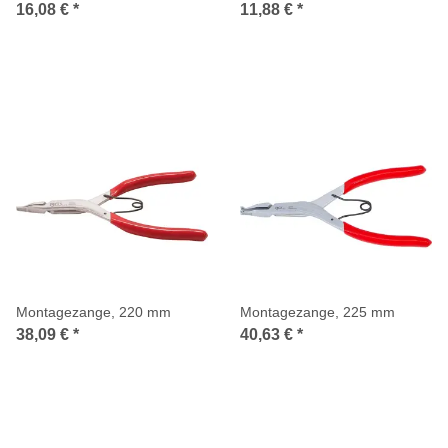
für Art. 6738 / 6739
/ 6737
16,08 €
*
11,88 €
*
Montagezange, 220 mm
Montagezange, 225 mm
38,09 €
*
40,63 €
*