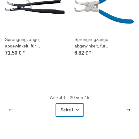
Sprengringzange,
Sprengringzange,
abgewinkelt, für
abgewinkelt, für
Außensprengringe, 500 mm
Innensprengringe, 150 mm
71,50 €
*
6,82 €
*
Artikel 1 - 20 von 45
Seite
1