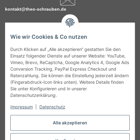
kontakt@theo-schrauben.de
Wie wir Cookies & Co nutzen
Durch Klicken auf „Alle akzeptieren“ gestatten Sie den
Service
Einsatz folgender Dienste auf unserer Website: YouTube,
Vimeo, Brevo, ReCaptcha, Google Analytics 4, Google Ads
Conversion Tracking, PayPal Express Checkout und
Gesetzliche Informationen
Ratenzahlung. Sie können die Einstellung jederzeit ändern
(Fingerabdruck-Icon links unten). Weitere Details finden
Alle technischen Angaben ohne Gewähr. Irrtümer und fehlerhafte
Sie unter
Konfigurieren
und in unserer
Angaben vorbehalten. Wenn Sie Datenblätter oder spezielle
Datenschutzerklärung
.
technische Eigenschaften benötigen, wenden Sie sich bitte an
Impressum
|
Datenschutz
unseren Kundenservice. Abbildungen der Artikel können
beispielhaft sein und vom Produkt abweichen.
Alle akzeptieren
Vertrag widerrufen