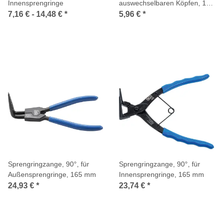
Innensprengringe
auswechselbaren Köpfen, 160
mm, 5-tlg.
7,16 € -
14,48 €
*
5,96 €
*
Sprengringzange, 90°, für
Sprengringzange, 90°, für
Außensprengringe, 165 mm
Innensprengringe, 165 mm
24,93 €
*
23,74 €
*