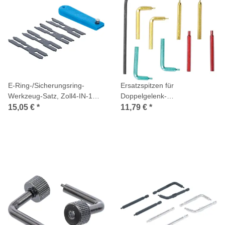
E-Ring-/Sicherungsring-
Ersatzspitzen für
Werkzeug-Satz, Zoll4-IN-1
Doppelgelenk-
Zoll
Sprengringzange, passend für
15,05 €
*
11,79 €
*
Art. 9836