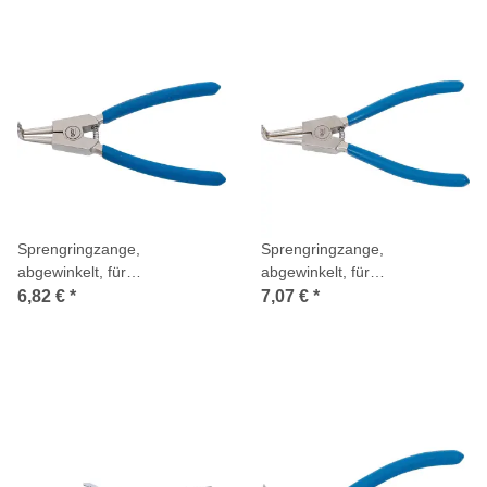
Sprengringzange,
Sprengringzange,
abgewinkelt, für
abgewinkelt, für
Außensprengringe, 150 mm
Außensprengringe, 175 mm
6,82 €
*
7,07 €
*