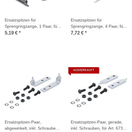
Ersatzspitzen für
Ersatzspitzen für
Sprengringzange, 1 Paar, für
Sprengringzange, 4 Paar, für
Art. 445, 446
Art. 8831-1
5,19 €
*
7,72 €
*
AUSVERKAUFT
Ersatzspitzen-Paar,
Ersatzspitzen-Paar, gerade,
abgewinkelt, inkl. Schrauben,
inkl. Schrauben, für Art. 6736