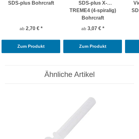
SDS-plus Bohrcraft
SDS-plus X-
Vi
TREME4 (4-spiralig)
SD
Bohrcraft
2,70 €
*
3,07 €
*
ab
ab
Zum Produkt
Zum Produkt
Ähnliche Artikel