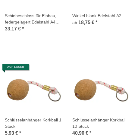
Schiebeschloss für Einbau,
Winkel blank Edelstahl A2
federgelagert Edelstahl A4
18,75 €
*
ab
91x56mm 1 Stück
33,17 €
*
AUF LAGER
Schlüsselanhänger Korkball 1
Schlüsselanhänger Korkball
Stück
10 Stück
5,93 €
*
40,90 €
*