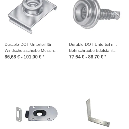
Durable-DOT Unterteil für
Durable-DOT Unterteil mit
Windschutzscheibe Messing
Bohrschraube Edelstahl
vernickelt
Edelstahl A2/Messing
86,68 € -
101,00 €
*
77,64 € -
88,70 €
*
vernickelt