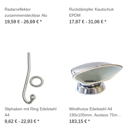
Radarreflektor
Ruckdämpfer Kautschuk
zusammensteckbar Alu
EPDM
19,59 € -
26,69 €
*
17,87 € -
31,06 €
*
Sliphaken mit Ring Edelstahl
Windhutze Edelstahl A4
A4
190x105mm, Auslass 75mm 1
Stück
9,62 € -
22,93 €
*
183,15 €
*