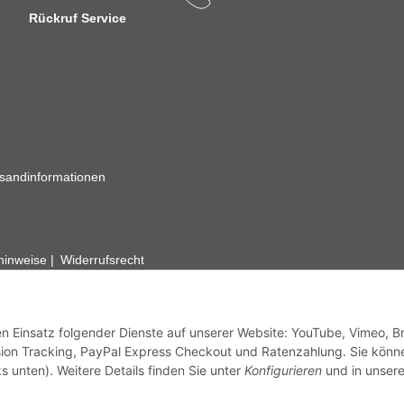
Rückruf Service
sandinformationen
zhinweise
Widerrufsrecht
rhafte Angaben vorbehalten. Wenn Sie Datenblätter oder spezielle tec
ervice. Abbildungen der Artikel können beispielhaft sein und vom Pr
den Einsatz folgender Dienste auf unserer Website: YouTube, Vimeo, B
ion Tracking, PayPal Express Checkout und Ratenzahlung. Sie könn
s unten). Weitere Details finden Sie unter
Konfigurieren
und in unsere