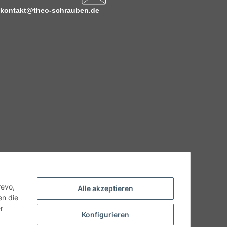
kontakt@theo-schrauben.de
hnische Eigenschaften benötigen, wenden Sie sich bitte an
odukt abweichen.
revo,
Alle akzeptieren
en die
r
Konfigurieren