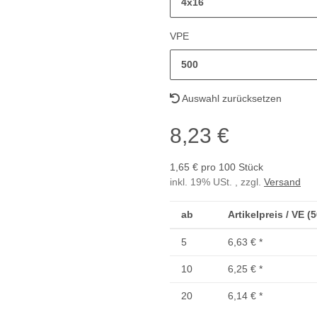
4x16
VPE
500
Auswahl zurücksetzen
8,23 €
1,65 € pro 100 Stück
inkl. 19% USt. , zzgl.
Versand
ab
Artikelpreis / VE (
5
6,63 €
*
10
6,25 €
*
20
6,14 €
*