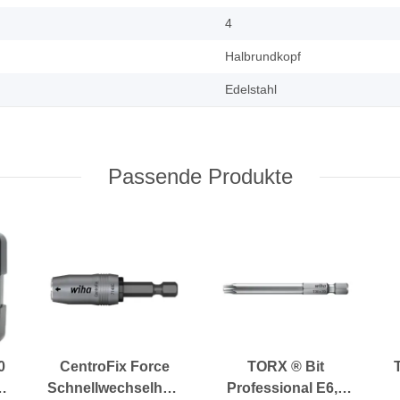
4
Halbrundkopf
Edelstahl
Passende Produkte
0
CentroFix Force
TORX ® Bit
Schnellwechselhalter
Professional E6,3