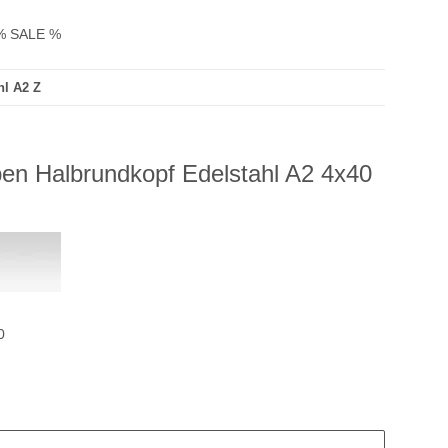
% SALE %
hl A2 Z
en Halbrundkopf Edelstahl A2 4x40
0