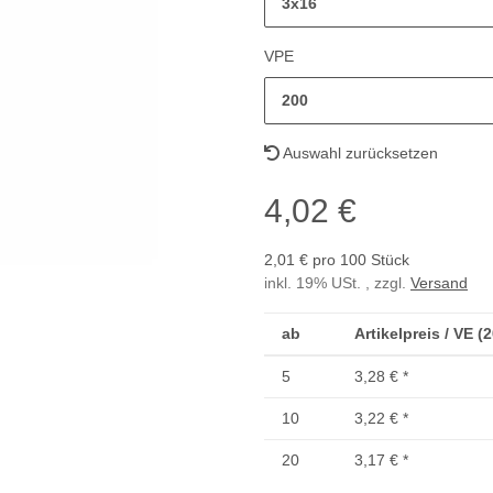
3x16
VPE
200
Auswahl zurücksetzen
4,02 €
2,01 € pro 100 Stück
inkl. 19% USt. , zzgl.
Versand
ab
Artikelpreis / VE (
5
3,28 €
*
10
3,22 €
*
20
3,17 €
*