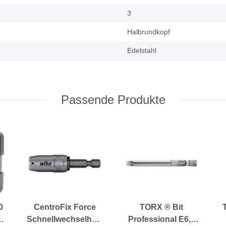
3
Halbrundkopf
Edelstahl
Passende Produkte
0
CentroFix Force
TORX ® Bit
Schnellwechselhalter
Professional E6,3