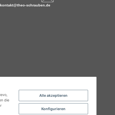
kontakt@theo-schrauben.de
hnische Eigenschaften benötigen, wenden Sie sich bitte an
odukt abweichen.
revo,
Alle akzeptieren
en die
r
Konfigurieren