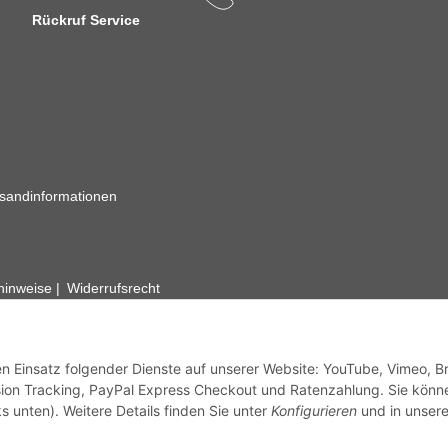
Rückruf Service
sandinformationen
zhinweise
Widerrufsrecht
rhafte Angaben vorbehalten. Wenn Sie Datenblätter oder spezielle tec
ervice. Abbildungen der Artikel können beispielhaft sein und vom Pr
den Einsatz folgender Dienste auf unserer Website: YouTube, Vimeo, B
ion Tracking, PayPal Express Checkout und Ratenzahlung. Sie könn
s unten). Weitere Details finden Sie unter
Konfigurieren
und in unsere