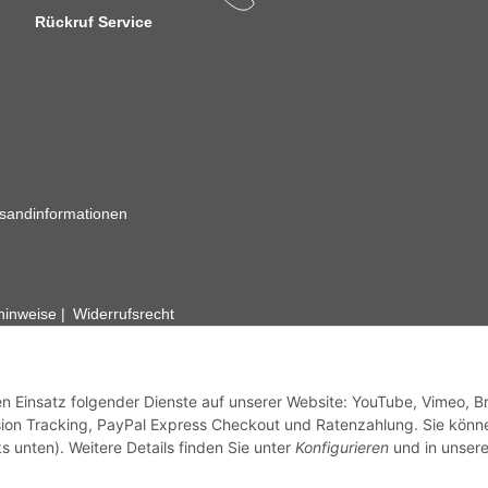
Rückruf Service
sandinformationen
zhinweise
Widerrufsrecht
rhafte Angaben vorbehalten. Wenn Sie Datenblätter oder spezielle tec
ervice. Abbildungen der Artikel können beispielhaft sein und vom Pr
den Einsatz folgender Dienste auf unserer Website: YouTube, Vimeo, B
ion Tracking, PayPal Express Checkout und Ratenzahlung. Sie könn
s unten). Weitere Details finden Sie unter
Konfigurieren
und in unsere