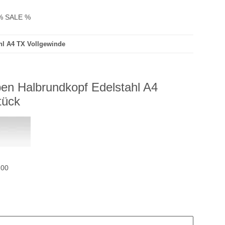
% SALE %
hl A4 TX Vollgewinde
en Halbrundkopf Edelstahl A4
tück
200