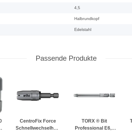
4,5
Halbrundkopf
Edelstahl
Passende Produkte
0
CentroFix Force
TORX ® Bit
Schnellwechselhalter
Professional E6,3