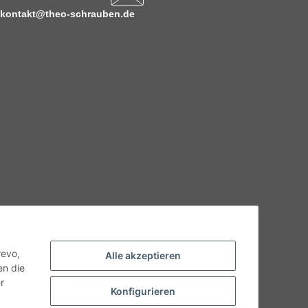
kontakt@theo-schrauben.de
hnische Eigenschaften benötigen, wenden Sie sich bitte an
odukt abweichen.
revo,
Alle akzeptieren
en die
r
Konfigurieren