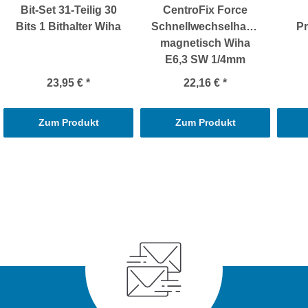
Bit-Set 31-Teilig 30
CentroFix Force
Bits 1 Bithalter Wiha
Schnellwechselhalter
Pr
magnetisch Wiha
E6,3 SW 1/4mm
23,95 €
*
22,16 €
*
Zum Produkt
Zum Produkt