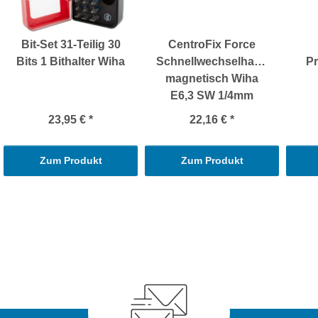
Bit-Set 31-Teilig 30
CentroFix Force
Bits 1 Bithalter Wiha
Schnellwechselhalter
Pr
magnetisch Wiha
E6,3 SW 1/4mm
23,95 €
*
22,16 €
*
Zum Produkt
Zum Produkt