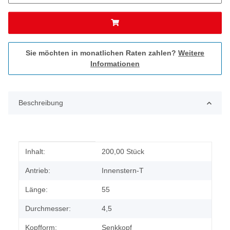
Sie möchten in monatlichen Raten zahlen?
Weitere
Informationen
Beschreibung
Produkteigenschaft
Wert
Inhalt:
200,00 Stück
Antrieb:
Innenstern-T
Länge:
55
Durchmesser:
4,5
Kopfform:
Senkkopf