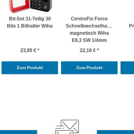
Bit-Set 31-Teilig 30
CentroFix Force
Bits 1 Bithalter Wiha
Schnellwechselhalter
Pr
magnetisch Wiha
E6,3 SW 1/4mm
23,95 €
*
22,16 €
*
Zum Produkt
Zum Produkt