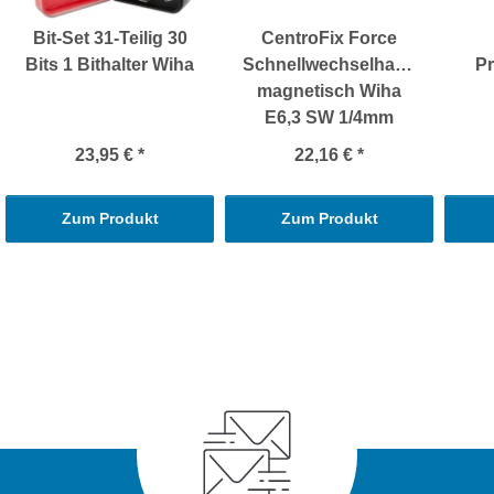
Bit-Set 31-Teilig 30
CentroFix Force
Bits 1 Bithalter Wiha
Schnellwechselhalter
Pr
magnetisch Wiha
E6,3 SW 1/4mm
23,95 €
*
22,16 €
*
Zum Produkt
Zum Produkt