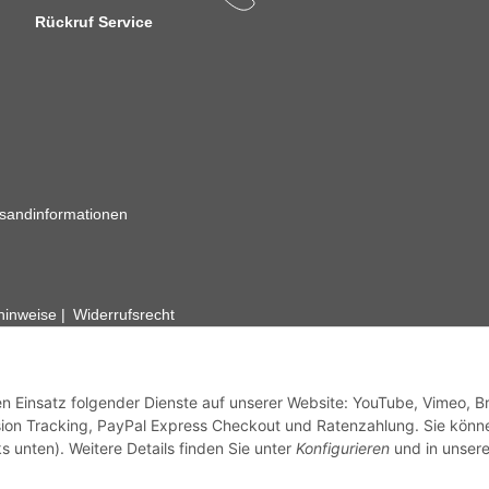
Rückruf Service
sandinformationen
zhinweise
Widerrufsrecht
rhafte Angaben vorbehalten. Wenn Sie Datenblätter oder spezielle tec
ervice. Abbildungen der Artikel können beispielhaft sein und vom Pr
den Einsatz folgender Dienste auf unserer Website: YouTube, Vimeo, B
ion Tracking, PayPal Express Checkout und Ratenzahlung. Sie könn
s unten). Weitere Details finden Sie unter
Konfigurieren
und in unsere