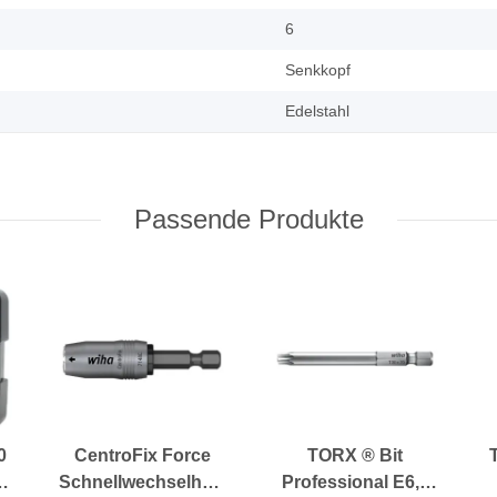
6
Senkkopf
Edelstahl
Passende Produkte
0
CentroFix Force
TORX ® Bit
Schnellwechselhalter
Professional E6,3