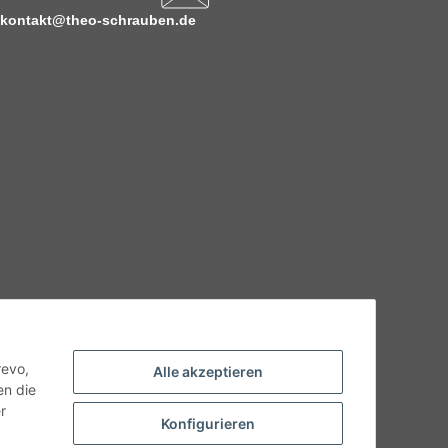
kontakt@theo-schrauben.de
hnische Eigenschaften benötigen, wenden Sie sich bitte an
odukt abweichen.
revo,
Alle akzeptieren
en die
r
Konfigurieren