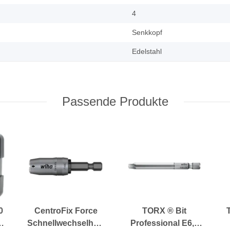
4
Senkkopf
Edelstahl
Passende Produkte
0
CentroFix Force
TORX ® Bit
Schnellwechselhalter
Professional E6,3