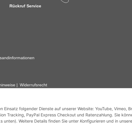
Rückruf Service
sandinformationen
zhinweise
Widerrufsrecht
rhafte Angaben vorbehalten. Wenn Sie Datenblätter oder spezielle tec
ervice. Abbildungen der Artikel können beispielhaft sein und vom Pr
den Einsatz folgender Dienste auf unserer Website: YouTube, Vimeo, B
ion Tracking, PayPal Express Checkout und Ratenzahlung. Sie könn
s unten). Weitere Details finden Sie unter
Konfigurieren
und in unsere