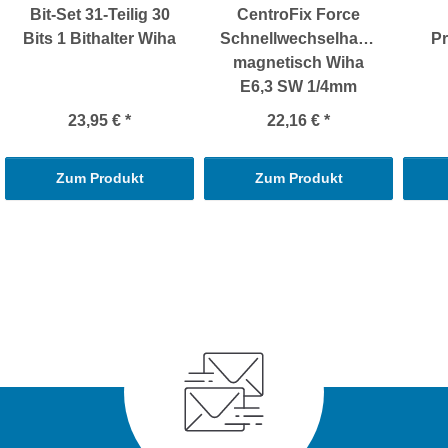
Bit-Set 31-Teilig 30
CentroFix Force
Bits 1 Bithalter Wiha
Schnellwechselhalter
Pr
magnetisch Wiha
E6,3 SW 1/4mm
23,95 €
*
22,16 €
*
Zum Produkt
Zum Produkt