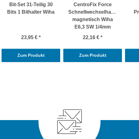
Bit-Set 31-Teilig 30
CentroFix Force
Bits 1 Bithalter Wiha
Schnellwechselhalter
Pr
magnetisch Wiha
E6,3 SW 1/4mm
23,95 €
*
22,16 €
*
Zum Produkt
Zum Produkt