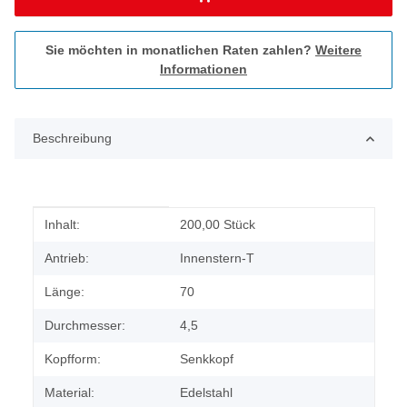
Sie möchten in monatlichen Raten zahlen?
Weitere
Informationen
Beschreibung
Produkteigenschaft
Wert
Inhalt:
200,00 Stück
Antrieb:
Innenstern-T
Länge:
70
Durchmesser:
4,5
Kopfform:
Senkkopf
Material:
Edelstahl