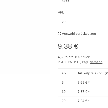
4x55
VPE
200
Auswahl zurücksetzen
9,38 €
4,69 € pro 100 Stück
inkl. 19% USt. , zzgl.
Versand
ab
Artikelpreis / VE (
5
7,63 €
*
10
7,37 €
*
20
7,24 €
*