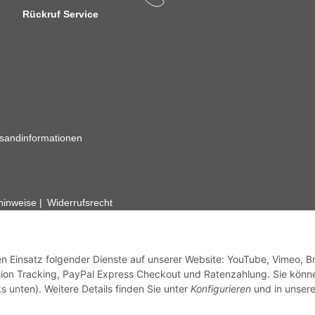
Rückruf Service
sandinformationen
zhinweise
Widerrufsrecht
rhafte Angaben vorbehalten. Wenn Sie Datenblätter oder spezielle tec
ervice. Abbildungen der Artikel können beispielhaft sein und vom Pr
den Einsatz folgender Dienste auf unserer Website: YouTube, Vimeo, B
ion Tracking, PayPal Express Checkout und Ratenzahlung. Sie könn
s unten). Weitere Details finden Sie unter
Konfigurieren
und in unsere