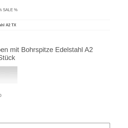
% SALE %
ahl A2 TX
en mit Bohrspitze Edelstahl A2
Stück
0