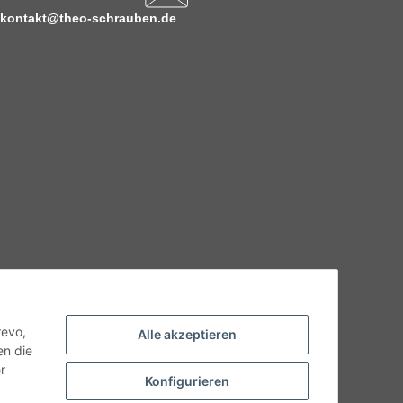
kontakt@theo-schrauben.de
hnische Eigenschaften benötigen, wenden Sie sich bitte an
odukt abweichen.
revo,
Alle akzeptieren
en die
r
Konfigurieren