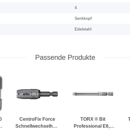
4
Senkkopf
Edelstahl
Passende Produkte
0
CentroFix Force
TORX ® Bit
Schnellwechselhalter
Professional E6,3