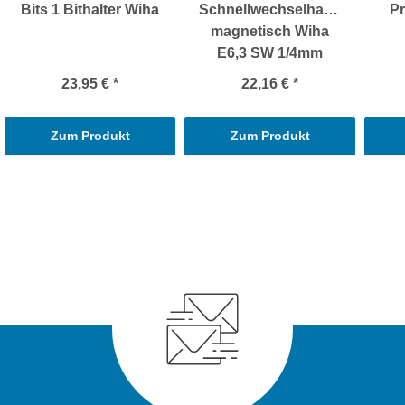
Bits 1 Bithalter Wiha
Schnellwechselhalter
Pr
magnetisch Wiha
E6,3 SW 1/4mm
23,95 €
*
22,16 €
*
Zum Produkt
Zum Produkt