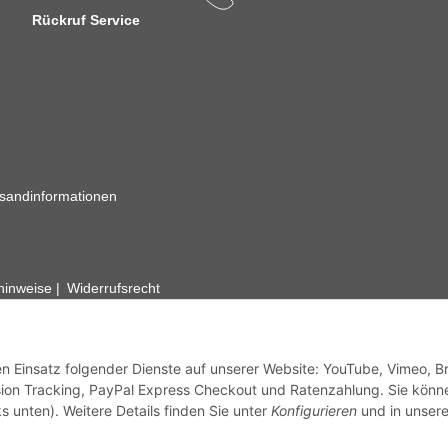
Rückruf Service
sandinformationen
zhinweise
Widerrufsrecht
rhafte Angaben vorbehalten. Wenn Sie Datenblätter oder spezielle tec
ervice. Abbildungen der Artikel können beispielhaft sein und vom Pr
den Einsatz folgender Dienste auf unserer Website: YouTube, Vimeo, B
ion Tracking, PayPal Express Checkout und Ratenzahlung. Sie könn
s unten). Weitere Details finden Sie unter
Konfigurieren
und in unsere