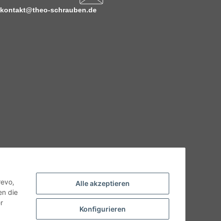
kontakt@theo-schrauben.de
hnische Eigenschaften benötigen, wenden Sie sich bitte an
odukt abweichen.
revo,
Alle akzeptieren
en die
r
Konfigurieren