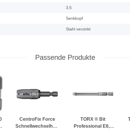
3,5
Senkkopf
Stahl verzinkt
Passende Produkte
0
CentroFix Force
TORX ® Bit
Schnellwechselhalter
Professional E6,3