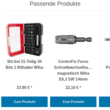
Passende Produkte
Bit-Set 31-Teilig 30
CentroFix Force
Bits 1 Bithalter Wiha
Schnellwechselhalter
Pr
magnetisch Wiha
E6,3 SW 1/4mm
23,95 €
*
22,16 €
*
Zum Produkt
Zum Produkt