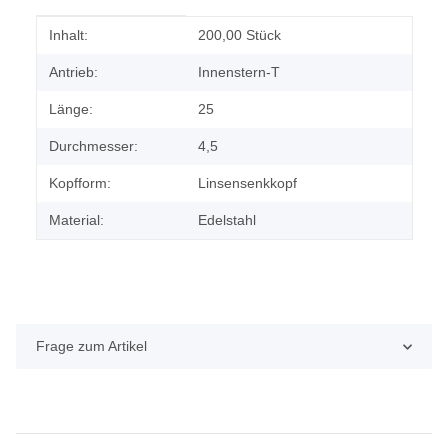
Produkteigenschaft
Wert
Inhalt:
200,00 Stück
Antrieb:
Innenstern-T
Länge:
25
Durchmesser:
4,5
Kopfform:
Linsensenkkopf
Material:
Edelstahl
Frage zum Artikel