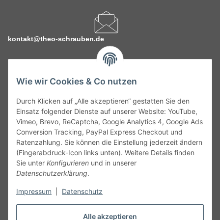
kontakt@theo-schrauben.de
Wie wir Cookies & Co nutzen
Durch Klicken auf „Alle akzeptieren“ gestatten Sie den
Service
Einsatz folgender Dienste auf unserer Website: YouTube,
Vimeo, Brevo, ReCaptcha, Google Analytics 4, Google Ads
Conversion Tracking, PayPal Express Checkout und
Gesetzliche Informationen
Ratenzahlung. Sie können die Einstellung jederzeit ändern
(Fingerabdruck-Icon links unten). Weitere Details finden
Alle technischen Angaben ohne Gewähr. Irrtümer und fehlerhafte
Sie unter
Konfigurieren
und in unserer
Angaben vorbehalten. Wenn Sie Datenblätter oder spezielle
Datenschutzerklärung
.
technische Eigenschaften benötigen, wenden Sie sich bitte an
Impressum
|
Datenschutz
unseren Kundenservice. Abbildungen der Artikel können
beispielhaft sein und vom Produkt abweichen.
Alle akzeptieren