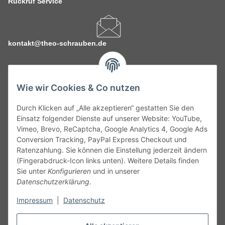
Rückruf Service
kontakt@theo-schrauben.de
Wie wir Cookies & Co nutzen
Durch Klicken auf „Alle akzeptieren“ gestatten Sie den
Service
Einsatz folgender Dienste auf unserer Website: YouTube,
Vimeo, Brevo, ReCaptcha, Google Analytics 4, Google Ads
Conversion Tracking, PayPal Express Checkout und
Gesetzliche Informationen
Ratenzahlung. Sie können die Einstellung jederzeit ändern
(Fingerabdruck-Icon links unten). Weitere Details finden
Alle technischen Angaben ohne Gewähr. Irrtümer und fehlerhafte
Sie unter
Konfigurieren
und in unserer
Angaben vorbehalten. Wenn Sie Datenblätter oder spezielle
Datenschutzerklärung
.
technische Eigenschaften benötigen, wenden Sie sich bitte an
Impressum
|
Datenschutz
unseren Kundenservice. Abbildungen der Artikel können
beispielhaft sein und vom Produkt abweichen.