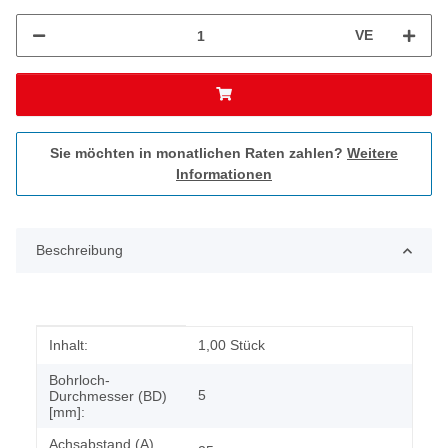
VE
Sie möchten in monatlichen Raten zahlen?
Weitere
Informationen
Beschreibung
Produkteigenschaft
Wert
Inhalt:
1,00 Stück
Bohrloch-
5
Durchmesser (BD)
[mm]:
Achsabstand (A)