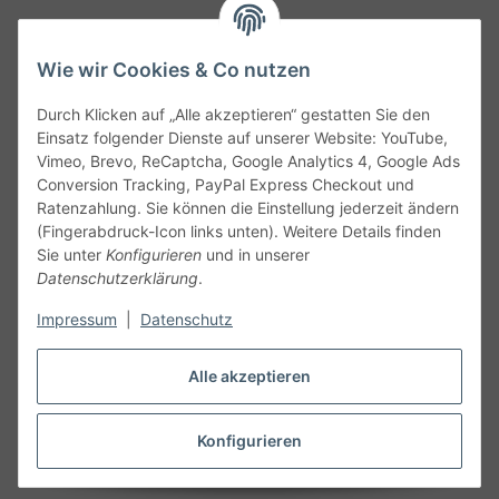
Wie wir Cookies & Co nutzen
Durch Klicken auf „Alle akzeptieren“ gestatten Sie den
Service
Einsatz folgender Dienste auf unserer Website: YouTube,
Vimeo, Brevo, ReCaptcha, Google Analytics 4, Google Ads
Conversion Tracking, PayPal Express Checkout und
Gesetzliche Informationen
Ratenzahlung. Sie können die Einstellung jederzeit ändern
(Fingerabdruck-Icon links unten). Weitere Details finden
Alle technischen Angaben ohne Gewähr. Irrtümer und fehlerhafte
Sie unter
Konfigurieren
und in unserer
Angaben vorbehalten. Wenn Sie Datenblätter oder spezielle
Datenschutzerklärung
.
technische Eigenschaften benötigen, wenden Sie sich bitte an
Impressum
|
Datenschutz
unseren Kundenservice. Abbildungen der Artikel können
beispielhaft sein und vom Produkt abweichen.
Alle akzeptieren
Vertrag widerrufen
Konfigurieren
* Alle Preise inkl. gesetzlicher USt., zzgl.
Versand