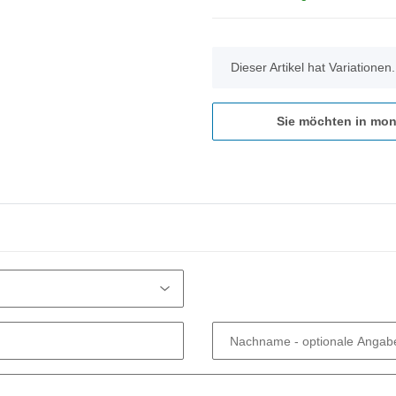
x
Dieser Artikel hat Variationen
Sie möchten in mon
Nachname
- optionale Angab