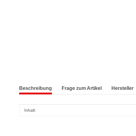
Beschreibung
Frage zum Artikel
Hersteller
Produkteigenschaft
Wert
Inhalt: