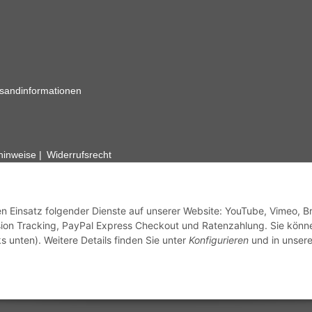
sandinformationen
zhinweise
Widerrufsrecht
rhafte Angaben vorbehalten. Wenn Sie Datenblätter oder spezielle tec
ervice. Abbildungen der Artikel können beispielhaft sein und vom Pr
den Einsatz folgender Dienste auf unserer Website: YouTube, Vimeo, B
ion Tracking, PayPal Express Checkout und Ratenzahlung. Sie könn
s unten). Weitere Details finden Sie unter
Konfigurieren
und in unsere