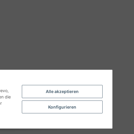
hnische Eigenschaften benötigen, wenden Sie sich bitte an
odukt abweichen.
revo,
Alle akzeptieren
en die
r
Konfigurieren