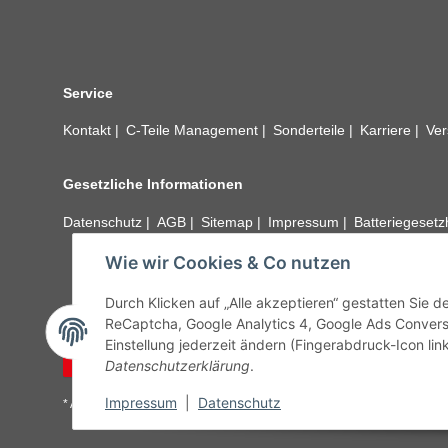
Service
Kontakt
C-Teile Management
Sonderteile
Karriere
Ver
Gesetzliche Informationen
Datenschutz
AGB
Sitemap
Impressum
Batteriegeset
Wie wir Cookies & Co nutzen
Alle technischen Angaben ohne Gewähr. Irrtümer und fehle
unseren Kundens
Durch Klicken auf „Alle akzeptieren“ gestatten Sie 
ReCaptcha, Google Analytics 4, Google Ads Convers
Einstellung jederzeit ändern (Fingerabdruck-Icon link
Vertrag widerrufen
Datenschutzerklärung
.
Impressum
|
Datenschutz
* Alle Preise inkl. gesetzlicher USt., zzgl.
Versand