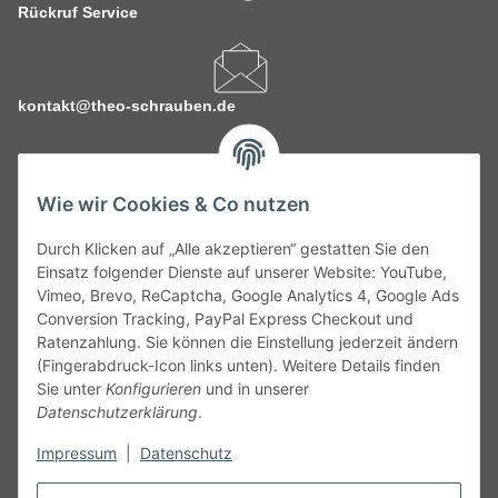
Rückruf Service
kontakt@theo-schrauben.de
Wie wir Cookies & Co nutzen
Durch Klicken auf „Alle akzeptieren“ gestatten Sie den
Service
Einsatz folgender Dienste auf unserer Website: YouTube,
Vimeo, Brevo, ReCaptcha, Google Analytics 4, Google Ads
Conversion Tracking, PayPal Express Checkout und
Gesetzliche Informationen
Ratenzahlung. Sie können die Einstellung jederzeit ändern
(Fingerabdruck-Icon links unten). Weitere Details finden
Alle technischen Angaben ohne Gewähr. Irrtümer und fehlerhafte
Sie unter
Konfigurieren
und in unserer
Angaben vorbehalten. Wenn Sie Datenblätter oder spezielle
Datenschutzerklärung
.
technische Eigenschaften benötigen, wenden Sie sich bitte an
Impressum
|
Datenschutz
unseren Kundenservice. Abbildungen der Artikel können
beispielhaft sein und vom Produkt abweichen.