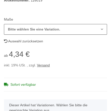
Artikelnummer:
116019
Maße
Bitte wählen Sie eine Variation.
Auswahl zurücksetzen
4,34 €
ab
inkl. 19% USt. , zzgl.
Versand
Sofort verfügbar
x
Dieser Artikel hat Variationen. Wählen Sie bitte die
gewünschte Variation aus.