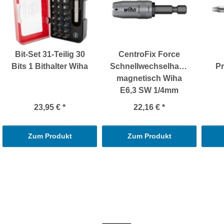
Bit-Set 31-Teilig 30
CentroFix Force
Bits 1 Bithalter Wiha
Schnellwechselhalter
Pr
magnetisch Wiha
E6,3 SW 1/4mm
23,95 €
*
22,16 €
*
Zum Produkt
Zum Produkt