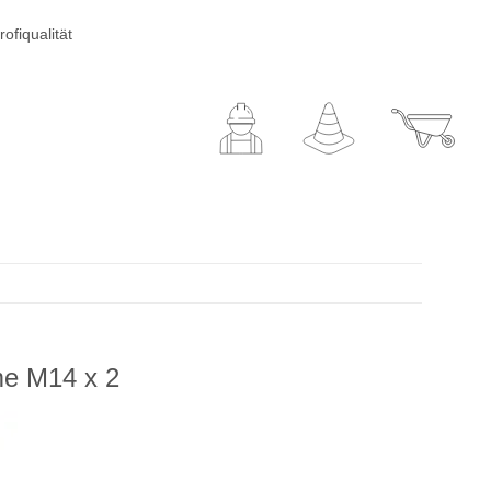
ofiqualität
me M14 x 2