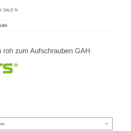
% SALE %
 GAH
rn roh zum Aufschrauben GAH
on.