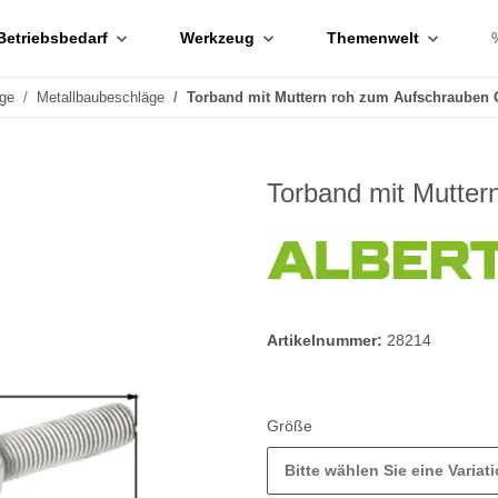
Betriebsbedarf
Werkzeug
Themenwelt
ge
Metallbaubeschläge
Torband mit Muttern roh zum Aufschrauben
Torband mit Mutte
Artikelnummer:
28214
Größe
Bitte wählen Sie eine Variati