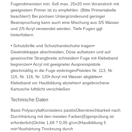
Fugendimension min. 6x6 max. 25x20 mm.Voranstrich mit
geeignetem Primer ist zu empfehlen. (Bitte Primertabelle
beachten!) Bei porösen Untergründenund geringer
Beanspruchung kann auch eine Mischung aus 3/5 Wasser
und 2/5 Acryl verwendet werden. Tiefe Fugen ggf.
hinterfüttern.
• Schutzbrille und Schutzhandschuhe tragen•
Gewindekappe abschneiden, Düse aufsetzen und auf
gewünschte Strangbreite schneiden• Fuge mit Klebeband
begrenzen• Acryl mit geeigneter Auspresspistole
gleichmäßig in die Fuge einbringenPistolen Nr. 113, Nr.
115, Nr. 116, Nr. 120• Acryl mit Wasser abglätten•
Klebeband vor Hautbildung abziehen• angebrochene
Kartusche luftdicht verschließen
Technische Daten
Basis PolyacrylatKonsistenz pastösÜberstreichbarkeit nach
Durchhärtung mit den meisten Farben(Eigenprüfung ist
erforderlich)Dichte 1,68 ? 0,05 g/cm3Hautbildung 5
min*Aushärtung Trocknung durch