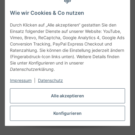
Wie wir Cookies & Co nutzen
Durch Klicken auf „Alle akzeptieren“ gestatten Sie den
Service
Einsatz folgender Dienste auf unserer Website: YouTube,
Vimeo, Brevo, ReCaptcha, Google Analytics 4, Google Ads
Conversion Tracking, PayPal Express Checkout und
Gesetzliche Informationen
Ratenzahlung. Sie können die Einstellung jederzeit ändern
(Fingerabdruck-Icon links unten). Weitere Details finden
Alle technischen Angaben ohne Gewähr. Irrtümer und fehlerhafte
Sie unter
Konfigurieren
und in unserer
Angaben vorbehalten. Wenn Sie Datenblätter oder spezielle
Datenschutzerklärung
.
technische Eigenschaften benötigen, wenden Sie sich bitte an
Impressum
|
Datenschutz
unseren Kundenservice. Abbildungen der Artikel können
beispielhaft sein und vom Produkt abweichen.
Alle akzeptieren
Vertrag widerrufen
Konfigurieren
* Alle Preise inkl. gesetzlicher USt., zzgl.
Versand