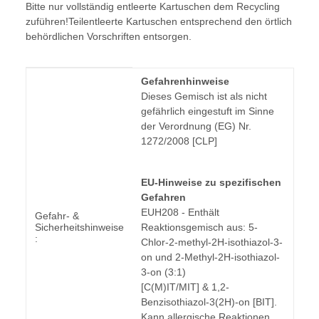
Bitte nur vollständig entleerte Kartuschen dem Recycling
zuführen!Teilentleerte Kartuschen entsprechend den örtlich
behördlichen Vorschriften entsorgen.
Produkteigenschaft
Wert
Gefahrenhinweise
Dieses Gemisch ist als nicht
gefährlich eingestuft im Sinne
der Verordnung (EG) Nr.
1272/2008 [CLP]
EU-Hinweise zu spezifischen
Gefahren
EUH208 - Enthält
Gefahr- &
Sicherheitshinweise
Reaktionsgemisch aus: 5-
:
Chlor-2-methyl-2H-isothiazol-3-
on und 2-Methyl-2H-isothiazol-
3-on (3:1)
[C(M)IT/MIT] & 1,2-
Benzisothiazol-3(2H)-on [BIT].
Kann allergische Reaktionen