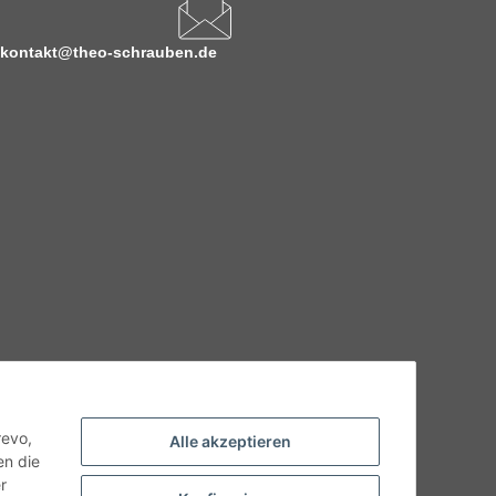
kontakt@theo-schrauben.de
hnische Eigenschaften benötigen, wenden Sie sich bitte an
odukt abweichen.
revo,
Alle akzeptieren
en die
r