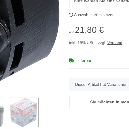
Bitte wählen Sie eine Variati
Auswahl zurücksetzen
21,80 €
ab
inkl. 19% USt. , zzgl.
Versand
lieferbar
x
Dieser Artikel hat Variationen
Sie möchten in mon