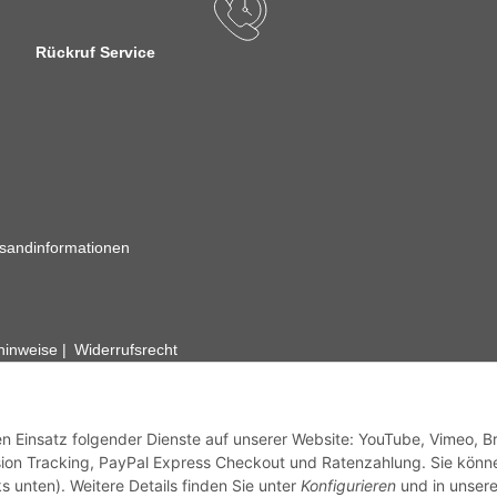
Rückruf Service
sandinformationen
zhinweise
Widerrufsrecht
rhafte Angaben vorbehalten. Wenn Sie Datenblätter oder spezielle tec
ervice. Abbildungen der Artikel können beispielhaft sein und vom Pr
den Einsatz folgender Dienste auf unserer Website: YouTube, Vimeo, B
ion Tracking, PayPal Express Checkout und Ratenzahlung. Sie könn
s unten). Weitere Details finden Sie unter
Konfigurieren
und in unsere